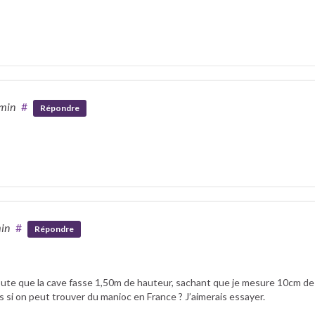
 min
#
Répondre
min
#
Répondre
oute que la cave fasse 1,50m de hauteur, sachant que je mesure 10cm de
s si on peut trouver du manioc en France ? J’aimerais essayer.