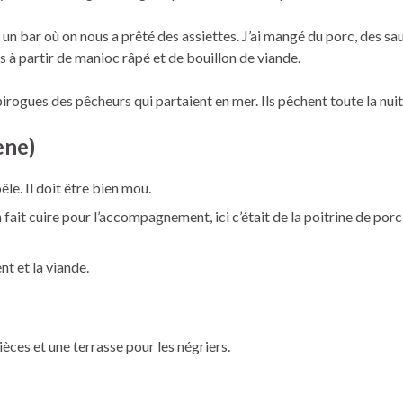
un bar où on nous a prêté des assiettes. J’ai mangé du porc, des sauc
s à partir de manioc râpé et de bouillon de viande.
rogues des pêcheurs qui partaient en mer. Ils pêchent toute la nuit, p
ène)
êle. Il doit être bien mou.
on fait cuire pour l’accompagnement, ici c’était de la poitrine de po
t et la viande.
èces et une terrasse pour les négriers.