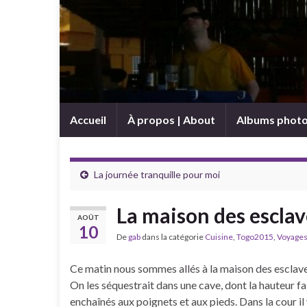
Accueil
À propos | About
Albums phot
La journée tranquille pour moi
La maison des esclav
AOÛT
10
De
gab
dans la catégorie
Cuisine
,
Togo2015
,
Voyage
Ce matin nous sommes allés à la maison des esclaves
On les séquestrait dans une cave, dont la hauteur fa
enchaînés aux poignets et aux pieds. Dans la cour il