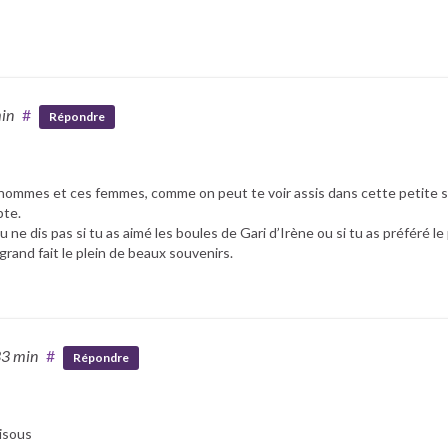
min
#
Répondre
hommes et ces femmes, comme on peut te voir assis dans cette petite sa
pte.
u ne dis pas si tu as aimé les boules de Gari d’Irène ou si tu as préféré le
grand fait le plein de beaux souvenirs.
33 min
#
Répondre
bisous