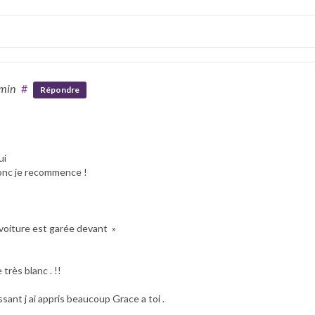
 min
#
Répondre
ui
 donc je recommence !
 voiture est garée devant »
très blanc . !!
sant j ai appris beaucoup Grace a toi .