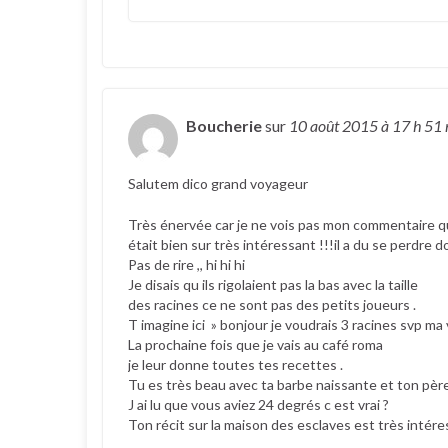
Boucherie
sur
10 août 2015
à 17 h 51
Salutem dico grand voyageur
Très énervée car je ne vois pas mon commentaire q
était bien sur très intéressant !!!il a du se perdre
Pas de rire ,, hi hi hi
Je disais qu ils rigolaient pas la bas avec la taille
des racines ce ne sont pas des petits joueurs .
T imagine ici » bonjour je voudrais 3 racines svp ma
La prochaine fois que je vais au café roma
je leur donne toutes tes recettes .
Tu es très beau avec ta barbe naissante et ton père 
J ai lu que vous aviez 24 degrés c est vrai ?
Ton récit sur la maison des esclaves est très intéres