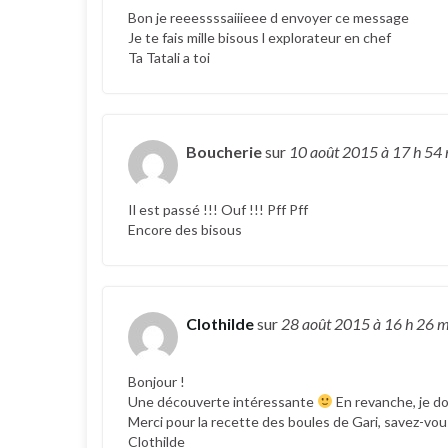
Bon je reeessssaiiieee d envoyer ce message
Je te fais mille bisous l explorateur en chef
Ta Tatali a toi
Boucherie
sur
10 août 2015
à 17 h 54
Il est passé !!! Ouf !!! Pff Pff
Encore des bisous
Clothilde
sur
28 août 2015
à 16 h 26 
Bonjour !
Une découverte intéressante
En revanche, je d
Merci pour la recette des boules de Gari, savez-vou
Clothilde