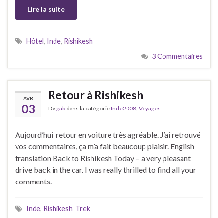
Lire la suite
Hôtel
,
Inde
,
Rishikesh
3 Commentaires
Retour à Rishikesh
AVR
03
De
gab
dans la catégorie
Inde2008
,
Voyages
Aujourd’hui, retour en voiture très agréable. J’ai retrouvé
vos commentaires, ça m’a fait beaucoup plaisir. English
translation Back to Rishikesh Today – a very pleasant
drive back in the car. I was really thrilled to find all your
comments.
Inde
,
Rishikesh
,
Trek