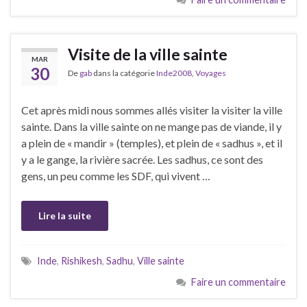
Visite de la ville sainte
MAR
30
De
gab
dans la catégorie
Inde2008
,
Voyages
Cet après midi nous sommes allés visiter la visiter la ville
sainte. Dans la ville sainte on ne mange pas de viande, il y
a plein de « mandir » (temples), et plein de « sadhus », et il
y a le gange, la rivière sacrée. Les sadhus, ce sont des
gens, un peu comme les SDF, qui vivent …
Lire la suite
Inde
,
Rishikesh
,
Sadhu
,
Ville sainte
Faire un commentaire