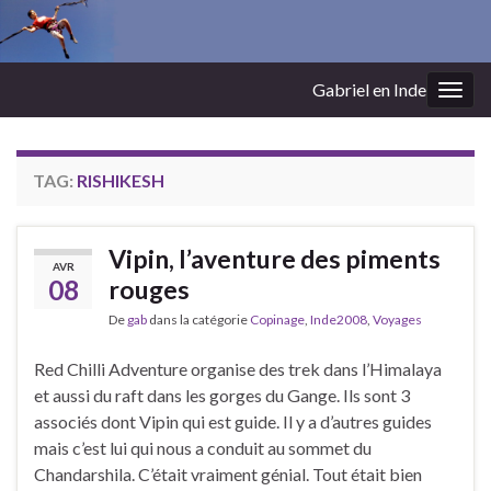
Gabriel en Inde
Togg
navig
TAG:
RISHIKESH
Vipin, l’aventure des piments
AVR
08
rouges
De
gab
dans la catégorie
Copinage
,
Inde2008
,
Voyages
Red Chilli Adventure organise des trek dans l’Himalaya
et aussi du raft dans les gorges du Gange. Ils sont 3
associés dont Vipin qui est guide. Il y a d’autres guides
mais c’est lui qui nous a conduit au sommet du
Chandarshila. C’était vraiment génial. Tout était bien