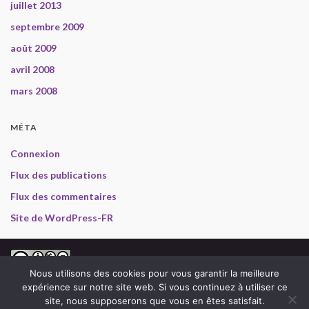
juillet 2013
septembre 2009
août 2009
avril 2008
mars 2008
MÉTA
Connexion
Flux des publications
Flux des commentaires
Site de WordPress-FR
2008-2013 Gabriel en Inde, selon les termes de la
licence
Nous utilisons des cookies pour vous garantir la meilleure
Creative Commons Attribution - Pas d’Utilisation Commerciale - Pas de
expérience sur notre site web. Si vous continuez à utiliser ce
Modification 3.0 non transposé
.
site, nous supposerons que vous en êtes satisfait.
Photos :
Dominique Archambault
(sauf mention contraire), Textes : Gabriel (et