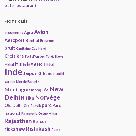
et le restaurant
MOTS CLÉS
Avion
Agra
4000 mètres
Aéroport
Boghol
Bretagne
bruit
Capitaine
Cap Nord
Croisière
Fort d'Amber
Forêt
Hawa
Himalaya
Holi
Mahal
Hôtel
Inde
Jaipur
Kirkenes
Lodhi
garden
Mer de Barentz
New
Montagne
mosquée
Delhi
Norvège
Nitika
parc
Old Delhi
Parc
Ore-Pasvik
national
Passerelle
Qutub Minar
Rajasthan
Retour
Rishikesh
rickshaw
Ruine