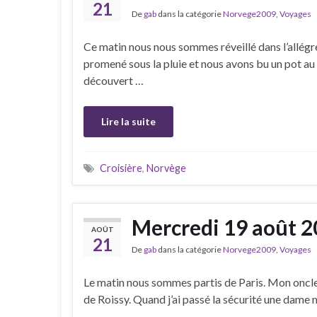
21
De
gab
dans la catégorie
Norvege2009
,
Voyages
Ce matin nous nous sommes réveillé dans l’allégr
promené sous la pluie et nous avons bu un pot au
découvert …
Lire la suite
Croisière
,
Norvège
Mercredi 19 août 
AOÛT
21
De
gab
dans la catégorie
Norvege2009
,
Voyages
Le matin nous sommes partis de Paris. Mon oncle 
de Roissy. Quand j’ai passé la sécurité une dame m