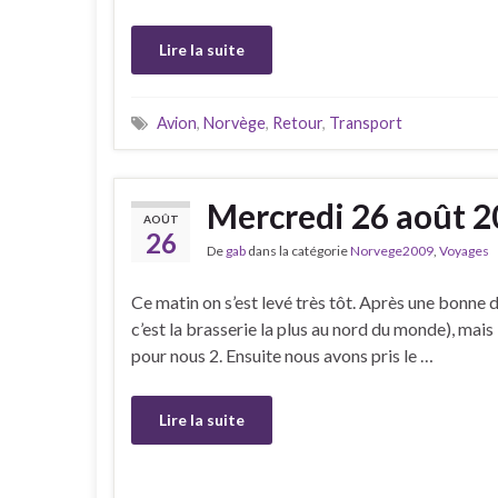
Lire la suite
Avion
,
Norvège
,
Retour
,
Transport
Mercredi 26 août 
AOÛT
26
De
gab
dans la catégorie
Norvege2009
,
Voyages
Ce matin on s’est levé très tôt. Après une bonne d
c’est la brasserie la plus au nord du monde), mais i
pour nous 2. Ensuite nous avons pris le …
Lire la suite