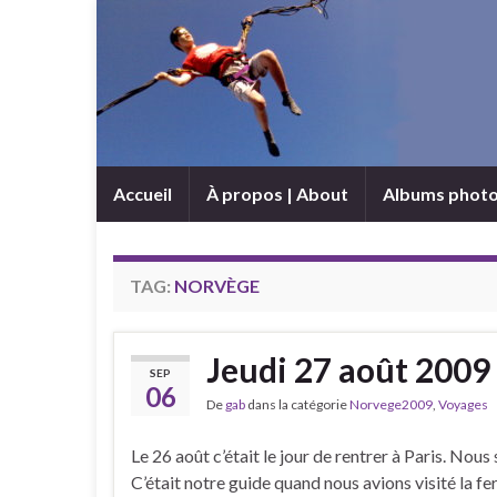
Accueil
À propos | About
Albums phot
TAG:
NORVÈGE
Jeudi 27 août 2009
SEP
06
De
gab
dans la catégorie
Norvege2009
,
Voyages
Le 26 août c’était le jour de rentrer à Paris. No
C’était notre guide quand nous avions visité la fe