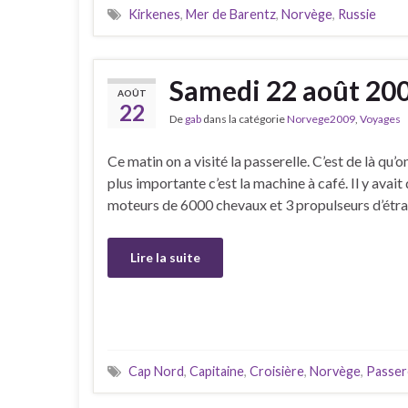
Kirkenes
,
Mer de Barentz
,
Norvège
,
Russie
Samedi 22 août 20
AOÛT
22
De
gab
dans la catégorie
Norvege2009
,
Voyages
Ce matin on a visité la passerelle. C’est de là qu’on
plus importante c’est la machine à café. Il y avai
moteurs de 6000 chevaux et 3 propulseurs d’étrav
Lire la suite
Cap Nord
,
Capitaine
,
Croisière
,
Norvège
,
Passer