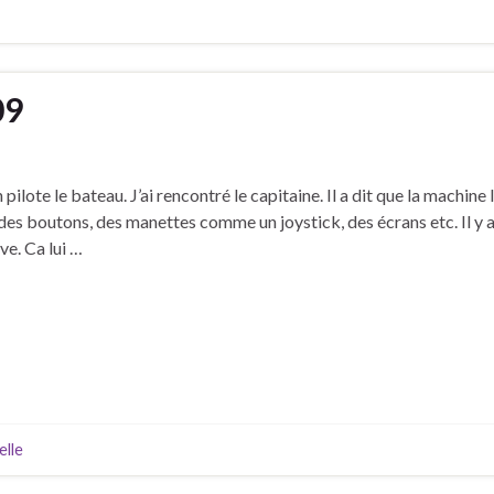
09
 pilote le bateau. J’ai rencontré le capitaine. Il a dit que la machine 
t des boutons, des manettes comme un joystick, des écrans etc. Il y a
e. Ca lui …
elle