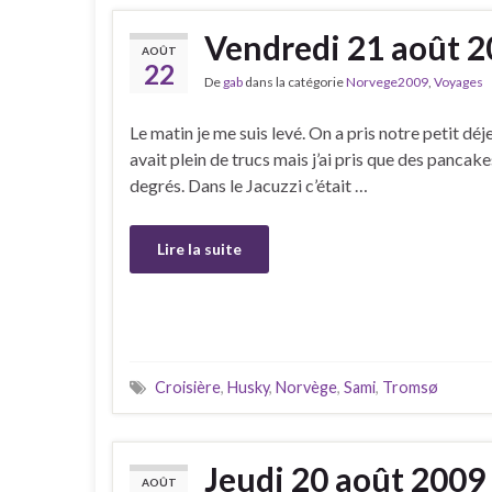
Vendredi 21 août 
AOÛT
22
De
gab
dans la catégorie
Norvege2009
,
Voyages
Le matin je me suis levé. On a pris notre petit déj
avait plein de trucs mais j’ai pris que des pancakes.
degrés. Dans le Jacuzzi c’était …
Lire la suite
Croisière
,
Husky
,
Norvège
,
Sami
,
Tromsø
Jeudi 20 août 2009
AOÛT