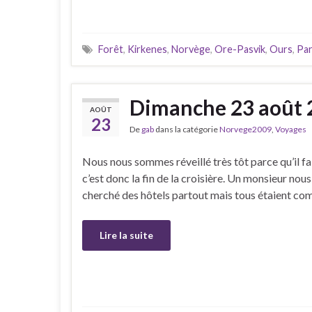
Forêt
,
Kirkenes
,
Norvège
,
Ore-Pasvik
,
Ours
,
Par
Dimanche 23 août 
AOÛT
23
De
gab
dans la catégorie
Norvege2009
,
Voyages
Nous nous sommes réveillé très tôt parce qu’il fal
c’est donc la fin de la croisière. Un monsieur nou
cherché des hôtels partout mais tous étaient com
Lire la suite