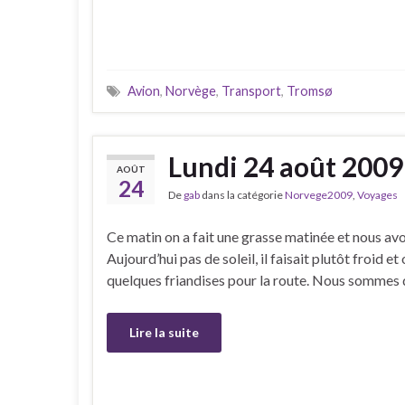
Avion
,
Norvège
,
Transport
,
Tromsø
Lundi 24 août 2009
AOÛT
24
De
gab
dans la catégorie
Norvege2009
,
Voyages
Ce matin on a fait une grasse matinée et nous av
Aujourd’hui pas de soleil, il faisait plutôt froid 
quelques friandises pour la route. Nous sommes 
Lire la suite