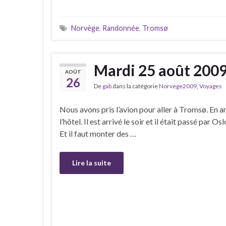
Norvège
,
Randonnée
,
Tromsø
Mardi 25 août 200
AOÛT
26
De
gab
dans la catégorie
Norvege2009
,
Voyages
Nous avons pris l’avion pour aller à Tromsø. En ar
l’hôtel. Il est arrivé le soir et il était passé par O
Et il faut monter des …
Lire la suite