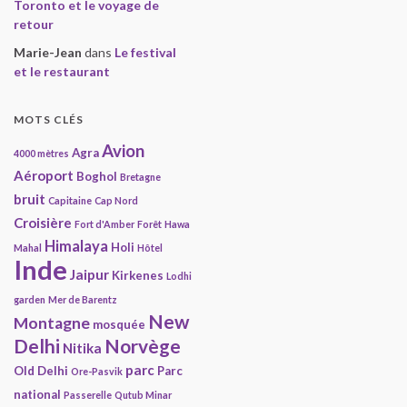
Toronto et le voyage de
retour
Marie-Jean
dans
Le festival
et le restaurant
MOTS CLÉS
Avion
Agra
4000 mètres
Aéroport
Boghol
Bretagne
bruit
Capitaine
Cap Nord
Croisière
Fort d'Amber
Forêt
Hawa
Himalaya
Holi
Mahal
Hôtel
Inde
Jaipur
Kirkenes
Lodhi
garden
Mer de Barentz
New
Montagne
mosquée
Delhi
Norvège
Nitika
parc
Old Delhi
Parc
Ore-Pasvik
national
Passerelle
Qutub Minar