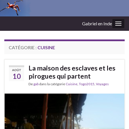
Gabriel en Inde
Togg
navig
CATÉGORIE :
CUISINE
La maison des esclaves et les
AOÛT
10
pirogues qui partent
De
gab
dans la catégorie
Cuisine
,
Togo2015
,
Voyages