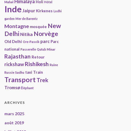
Himalaya
Holi
Mahal
Hôtel
Inde
Jaipur
Kirkenes
Lodhi
garden
Mer de Barentz
New
Montagne
mosquée
Delhi
Norvège
Nitika
parc
Old Delhi
Parc
Ore-Pasvik
national
Passerelle
Qutub Minar
Rajasthan
Retour
Rishikesh
rickshaw
Ruine
taxi
Train
Russie
Sadhu
Transport
Trek
Tromsø
Éléphant
ARCHIVES
mars 2025
août 2019