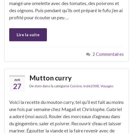
mangé une omelette avec des tomates, des poivrons et
des oignons. Puis pendant qu’ils ont préparé le fufu j’en ai
profité pour écouter un peu …
Lire la suite
2 Commentaires
Mutton curry
AVR
27
De
dom
dans la catégorie
Cuisine
,
Inde2008
,
Voyages
Voici la recette du mouton curry, tel qu’il est fait au moins
une fois par semaine chez Magali et Christophe. Gabriel
a adoré (moi aussi). Rouler des morceaux d’agneau dans
du gingembre, saler et poivrer. Recouvrir d’eau et laisser
mariner. Égoutter la viande et la faire revenir avec de