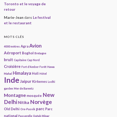
Toronto et le voyage de
retour
Marie-Jean
dans
Le festival
et le restaurant
MOTS CLÉS
Avion
Agra
4000 mètres
Aéroport
Boghol
Bretagne
bruit
Capitaine
Cap Nord
Croisière
Fort d'Amber
Forêt
Hawa
Himalaya
Holi
Mahal
Hôtel
Inde
Jaipur
Kirkenes
Lodhi
garden
Mer de Barentz
New
Montagne
mosquée
Delhi
Norvège
Nitika
parc
Old Delhi
Parc
Ore-Pasvik
national
Passerelle
Qutub Minar