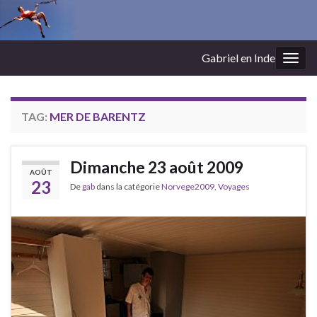
Gabriel en Inde
Togg
navig
TAG:
MER DE BARENTZ
Dimanche 23 août 2009
AOÛT
23
De
gab
dans la catégorie
Norvege2009
,
Voyages