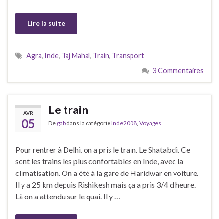
Lire la suite
Agra
,
Inde
,
Taj Mahal
,
Train
,
Transport
3 Commentaires
Le train
AVR
05
De
gab
dans la catégorie
Inde2008
,
Voyages
Pour rentrer à Delhi, on a pris le train. Le Shatabdi. Ce
sont les trains les plus confortables en Inde, avec la
climatisation. On a été à la gare de Haridwar en voiture.
Il y a 25 km depuis Rishikesh mais ça a pris 3/4 d’heure.
Là on a attendu sur le quai. Il y …