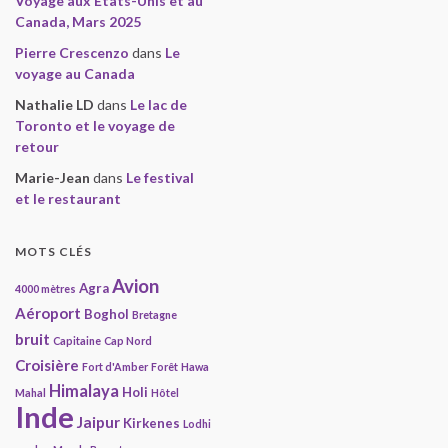
Voyage aux États-Unis et au
Canada, Mars 2025
Pierre Crescenzo
dans
Le
voyage au Canada
Nathalie LD
dans
Le lac de
Toronto et le voyage de
retour
Marie-Jean
dans
Le festival
et le restaurant
MOTS CLÉS
Avion
Agra
4000 mètres
Aéroport
Boghol
Bretagne
bruit
Capitaine
Cap Nord
Croisière
Fort d'Amber
Forêt
Hawa
Himalaya
Holi
Mahal
Hôtel
Inde
Jaipur
Kirkenes
Lodhi