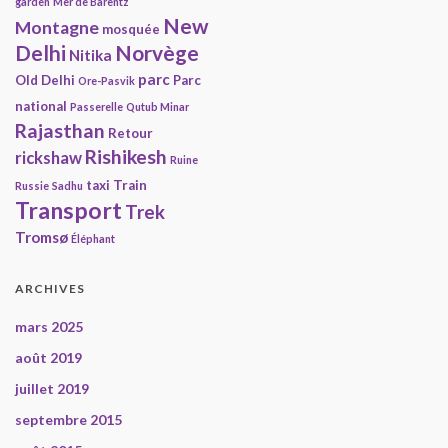
garden
Mer de Barentz
New
Montagne
mosquée
Delhi
Norvège
Nitika
parc
Old Delhi
Parc
Ore-Pasvik
national
Passerelle
Qutub Minar
Rajasthan
Retour
Rishikesh
rickshaw
Ruine
taxi
Train
Russie
Sadhu
Transport
Trek
Tromsø
Éléphant
ARCHIVES
mars 2025
août 2019
juillet 2019
septembre 2015