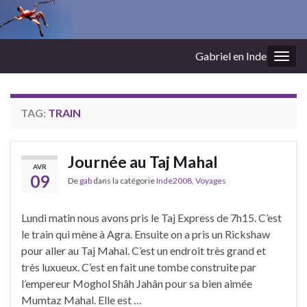
Gabriel en Inde
Togg
navig
TAG:
TRAIN
Journée au Taj Mahal
AVR
09
De
gab
dans la catégorie
Inde2008
,
Voyages
Lundi matin nous avons pris le Taj Express de 7h15. C’est
le train qui mène à Agra. Ensuite on a pris un Rickshaw
pour aller au Taj Mahal. C’est un endroit très grand et
très luxueux. C’est en fait une tombe construite par
l’empereur Moghol Shâh Jahân pour sa bien aimée
Mumtaz Mahal. Elle est …