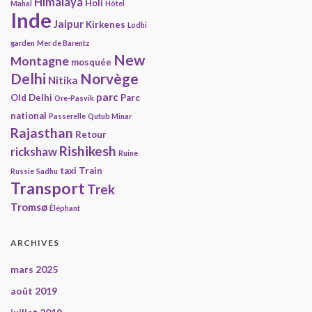
Himalaya
Holi
Mahal
Hôtel
Inde
Jaipur
Kirkenes
Lodhi
garden
Mer de Barentz
New
Montagne
mosquée
Delhi
Norvège
Nitika
parc
Old Delhi
Parc
Ore-Pasvik
national
Passerelle
Qutub Minar
Rajasthan
Retour
Rishikesh
rickshaw
Ruine
taxi
Train
Russie
Sadhu
Transport
Trek
Tromsø
Éléphant
ARCHIVES
mars 2025
août 2019