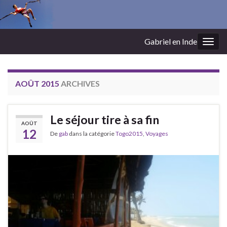
Gabriel en Inde
Togg
navig
AOÛT 2015
ARCHIVES
Le séjour tire à sa fin
AOÛT
12
De
gab
dans la catégorie
Togo2015
,
Voyages