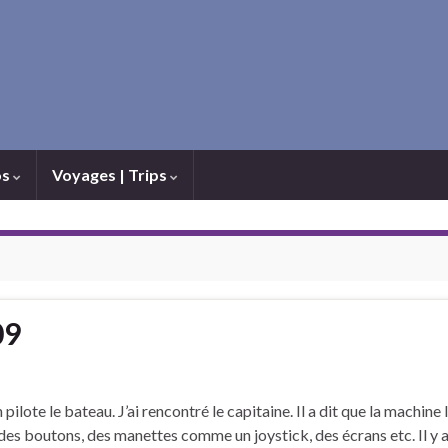
os
Voyages | Trips
09
 pilote le bateau. J’ai rencontré le capitaine. Il a dit que la machine 
t des boutons, des manettes comme un joystick, des écrans etc. Il y a