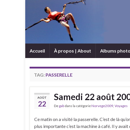
Accueil
À propos | About
Albums phot
TAG:
PASSERELLE
Samedi 22 août 20
AOÛT
22
De
gab
dans la catégorie
Norvege2009
,
Voyages
Ce matin on a visité la passerelle. C’est de là qu’on
plus importante c’est la machine à café. Il y avai