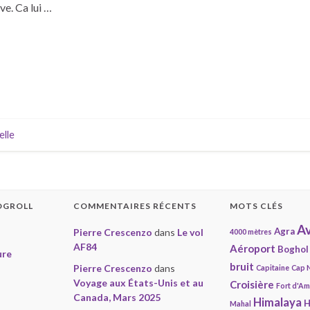
e. Ca lui …
elle
OGROLL
COMMENTAIRES RÉCENTS
MOTS CLÉS
Av
Agra
Pierre Crescenzo
dans
Le vol
4000 mètres
AF84
Aéroport
Boghol
ure
bruit
Pierre Crescenzo
dans
Capitaine
Cap 
Voyage aux États-Unis et au
Croisière
Fort d'A
Canada, Mars 2025
Himalaya
H
Mahal