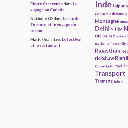
Inde
Pierre Crescenzo
dans
Le
Jaipur
K
voyage au Canada
garden
Mer de Barentz
Nathalie LD
dans
Le lac de
Montagne
mos
Toronto et le voyage de
Delhi
N
Nitika
retour
Old Delhi
Ore-Pasvi
Marie-Jean
dans
Le festival
national
Passerelle
et le restaurant
Rajasthan
Ret
Rishi
rickshaw
taxi
Tr
Russie
Sadhu
Transport
Tromsø
Éléphant