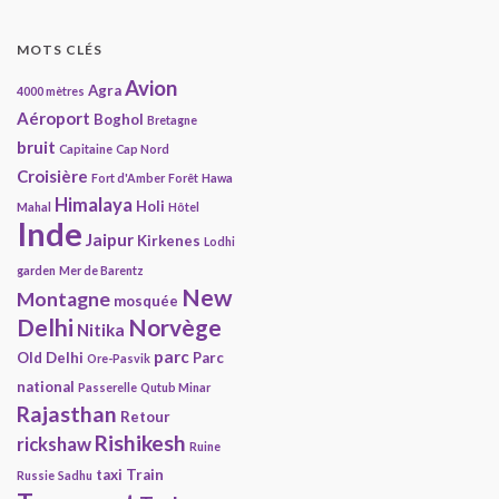
MOTS CLÉS
Avion
Agra
4000 mètres
Aéroport
Boghol
Bretagne
bruit
Capitaine
Cap Nord
Croisière
Fort d'Amber
Forêt
Hawa
Himalaya
Holi
Mahal
Hôtel
Inde
Jaipur
Kirkenes
Lodhi
garden
Mer de Barentz
New
Montagne
mosquée
Delhi
Norvège
Nitika
parc
Old Delhi
Parc
Ore-Pasvik
national
Passerelle
Qutub Minar
Rajasthan
Retour
Rishikesh
rickshaw
Ruine
taxi
Train
Russie
Sadhu