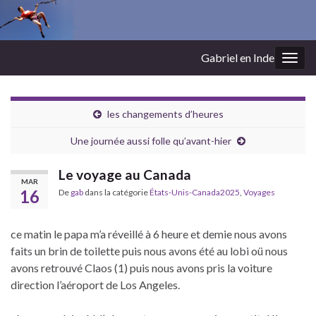
Gabriel en Inde
Togg
navig
les changements d’heures
Une journée aussi folle qu’avant-hier
Le voyage au Canada
MAR
16
De
gab
dans la catégorie
États-Unis-Canada2025
,
Voyages
ce matin le papa m’a réveillé à 6 heure et demie nous avons
faits un brin de toilette puis nous avons été au lobi oü nous
avons retrouvé Claos (1) puis nous avons pris la voiture
direction l’aéroport de Los Angeles.