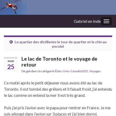
Gabriel en Inde
Togg
navig
Le quartier des distilleries le tour de quartier et le chin au
pocolat
Le lac de Toronto et le voyage de
MAR
retour
25
De
gab
dans la catégorie
États-Unis-Canada2025
,
Voyages
Ce matin après le petit déjeuner nous avons été au lac de
Toronto. Il est tombé des grêlons et il faisait froid, j’ai entendu
le lac comme on entend la mer il est très grand.
Puis j’ai pris l’avion avec le papa pour rentrer en France. Je me
suis allongé dans l’avion sur 3 places et j’ai bien dormi.