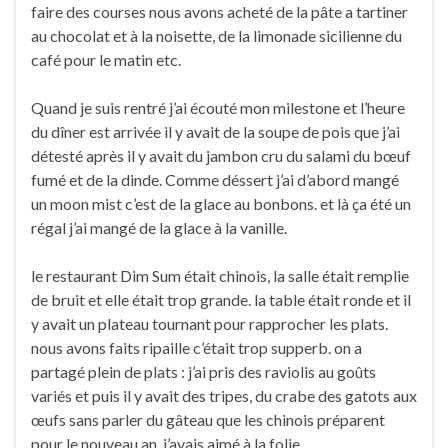
faire des courses nous avons acheté de la pâte a tartiner
au chocolat et à la noisette, de la limonade sicilienne du
café pour le matin etc.
Quand je suis rentré j’ai écouté mon milestone et l’heure
du dîner est arrivée il y avait de la soupe de pois que j’ai
détesté après il y avait du jambon cru du salami du bœuf
fumé et de la dinde. Comme déssert j’ai d’abord mangé
un moon mist c’est de la glace au bonbons. et là ça été un
régal j’ai mangé de la glace à la vanille.
le restaurant Dim Sum était chinois, la salle était remplie
de bruit et elle était trop grande. la table était ronde et il
y avait un plateau tournant pour rapprocher les plats.
nous avons faits ripaille c’était trop supperb. on a
partagé plein de plats : j’ai pris des raviolis au goûts
variés et puis il y avait des tripes, du crabe des gatots aux
œufs sans parler du gâteau que les chinois préparent
pour le nouveau an. j’avais aimé à la folie