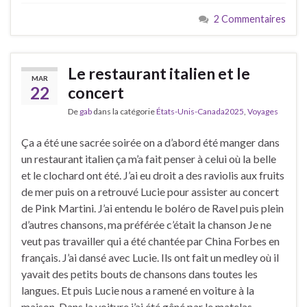
2 Commentaires
Le restaurant italien et le
MAR
22
concert
De
gab
dans la catégorie
États-Unis-Canada2025
,
Voyages
Ça a été une sacrée soirée on a d’abord été manger dans
un restaurant italien ça m’a fait penser à celui où la belle
et le clochard ont été. J’ai eu droit a des raviolis aux fruits
de mer puis on a retrouvé Lucie pour assister au concert
de Pink Martini. J’ai entendu le boléro de Ravel puis plein
d’autres chansons, ma préférée c’était la chanson Je ne
veut pas travailler qui a été chantée par China Forbes en
français. J’ai dansé avec Lucie. Ils ont fait un medley où il
yavait des petits bouts de chansons dans toutes les
langues. Et puis Lucie nous a ramené en voiture à la
maison. Dans la voiture j’ai été gêné par le matelas