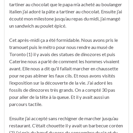
tartiner au chocolat que le papa m’a acheté au boulanger
italien j’ai adoré la pâte a tartiner au chocolat. Ensuite j’ai
écouté mon milestone jusqu’au repas du midi, j’ai mangé
un sandwich au poulet épicé.
Cet après-midi ça a été formidable. Nous avons pris le
tramouet puis le métro pour nous rendre au musé de
Toronto (1) il y avais des statues de dinozores et puis
Caterine nous a parlé de comment les hommes vivaient
avant. Elle nous a dit qu’il fallait marcher en chaussette
pour ne pas abîmer les faux cils. Et nous avons visités
l’exposition sur la découverte de la vie. J’ai adoré les
fossils de dinozores très grands. On a compté 30 pas
pour aller de la tête à la queue. Et il y avait aussi un
parcours tactile.
Ensuite j’ai accepté sans rechigner de marcher jusqu’au
restaurant. C’était chouette il y avait un barbecue coréen
(2) j’ai pris du bœuf du porc du concombre du riz et du