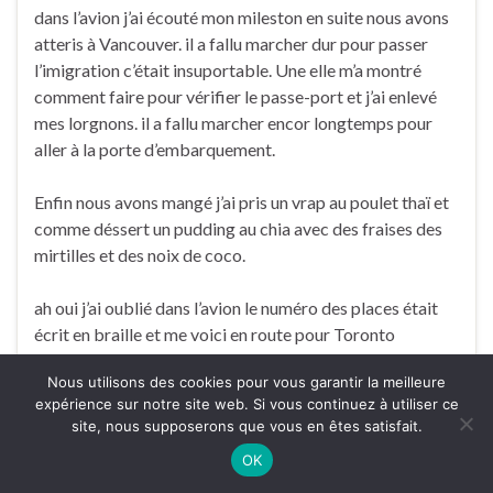
dans l’avion j’ai écouté mon mileston en suite nous avons
atteris à Vancouver. il a fallu marcher dur pour passer
l’imigration c’était insuportable. Une elle m’a montré
comment faire pour vérifier le passe-port et j’ai enlevé
mes lorgnons. il a fallu marcher encor longtemps pour
aller à la porte d’embarquement.
Enfin nous avons mangé j’ai pris un vrap au poulet thaï et
comme déssert un pudding au chia avec des fraises des
mirtilles et des noix de coco.
ah oui j’ai oublié dans l’avion le numéro des places était
écrit en braille et me voici en route pour Toronto
Nous utilisons des cookies pour vous garantir la meilleure
et toi maman elle que fais-tu à Lille est ce que tu as vu
expérience sur notre site web. Si vous continuez à utiliser ce
Vicki je meurre d’envie de la voir et vous les copains du
site, nous supposerons que vous en êtes satisfait.
foyer ça va pour vous et toi Tatalie quand viendras-tu à
OK
Lille je vous embrasse comme je vous aime