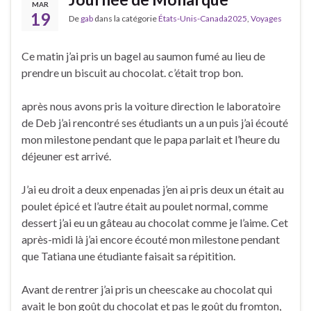
MAR
19
De
gab
dans la catégorie
États-Unis-Canada2025
,
Voyages
Ce matin j’ai pris un bagel au saumon fumé au lieu de
prendre un biscuit au chocolat. c’était trop bon.
après nous avons pris la voiture direction le laboratoire
de Deb j’ai rencontré ses étudiants un a un puis j’ai écouté
mon milestone pendant que le papa parlait et l’heure du
déjeuner est arrivé.
J’ai eu droit a deux enpenadas j’en ai pris deux un était au
poulet épicé et l’autre était au poulet normal, comme
dessert j’ai eu un gâteau au chocolat comme je l’aime. Cet
après-midi là j’ai encore écouté mon milestone pendant
que Tatiana une étudiante faisait sa répitition.
Avant de rentrer j’ai pris un cheescake au chocolat qui
avait le bon goût du chocolat et pas le goût du fromton,