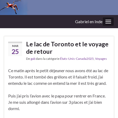
Gabriel en Inde
Togg
navig
Le lac de Toronto et le voyage
MAR
25
de retour
De
gab
dans la catégorie
États-Unis-Canada2025
,
Voyages
Ce matin après le petit déjeuner nous avons été au lac de
Toronto. Il est tombé des grêlons et il faisait froid, j’ai
entendu le lac comme on entend la mer il est très grand.
Puis j’ai pris l’avion avec le papa pour rentrer en France.
Je me suis allongé dans l’avion sur 3 places et j’ai bien
dormi.