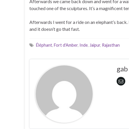
Afterwards we came back down and went for a walk
touched one of the sculptures. It’s a magnificent t
Afterwards I went for a ride on an elephant’s back. 
and it doesn’t go that fast.
Éléphant
,
Fort d'Amber
,
Inde
,
Jaipur
,
Rajasthan
gab