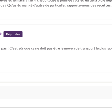
es-tu le matin ? fait-il chaud toute la journée ? As-tu eu de la pluie dep
us ? Qu’as-tu mangé d’autre de particulier, rapporte-nous des recettes. Q
#
Répondre
as ! C’est sûr que ça ne doit pas être le moyen de transport le plus rapid
.