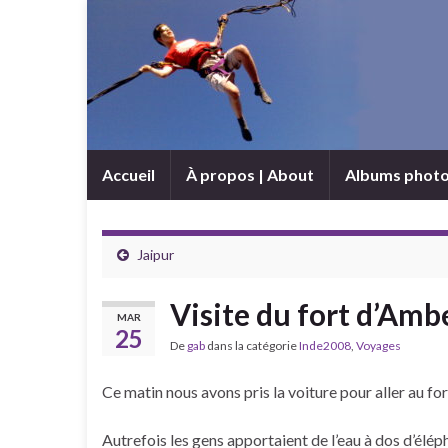
Accueil
À propos | About
Albums phot
Jaipur
Visite du fort d’Amb
MAR
25
De
gab
dans la catégorie
Inde2008
,
Voyages
Ce matin nous avons pris la voiture pour aller au for
Autrefois les gens apportaient de l’eau à dos d’élépha