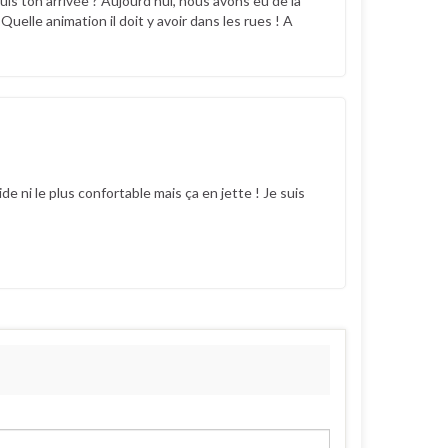
uis ton arrivée ? Aujourd’hui, nous avons eu de la
uelle animation il doit y avoir dans les rues ! A
e ni le plus confortable mais ça en jette ! Je suis