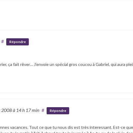
#
Répondre
r, ça fait rêver… J’envoie un spécial gros coucou à Gabriel, qui aura ple
s 2008
à 14 h 17 min
#
Répondre
es vacances. Tout ce que tu nous dis est très interessant. Est-ce que il