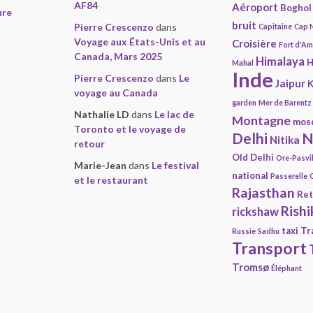
AF84
Aéroport
Boghol
ure
bruit
Pierre Crescenzo
dans
Capitaine
Cap 
Voyage aux États-Unis et au
Croisière
Fort d'A
Canada, Mars 2025
Himalaya
H
Mahal
Inde
Pierre Crescenzo
dans
Le
Jaipur
K
voyage au Canada
garden
Mer de Barentz
Nathalie LD
dans
Le lac de
Montagne
mos
Toronto et le voyage de
Delhi
N
Nitika
retour
Old Delhi
Ore-Pasvi
Marie-Jean
dans
Le festival
national
Passerelle
et le restaurant
Rajasthan
Ret
Rishi
rickshaw
taxi
Tr
Russie
Sadhu
Transport
Tromsø
Éléphant