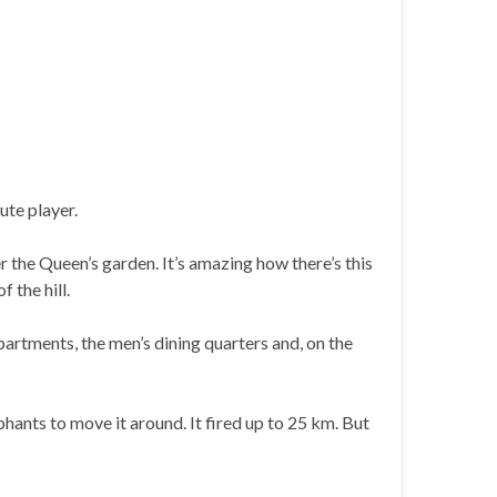
ute player.
 the Queen’s garden. It’s amazing how there’s this
 the hill.
rtments, the men’s dining quarters and, on the
hants to move it around. It fired up to 25 km. But