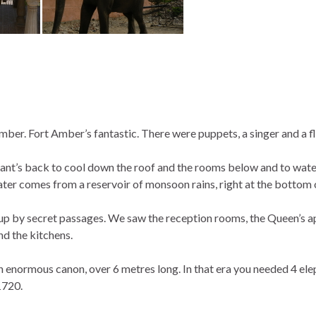
mber. Fort Amber’s fantastic. There were puppets, a singer and a fl
ant’s back to cool down the roof and the rooms below and to water
Water comes from a reservoir of monsoon rains, right at the bottom of
 by secret passages. We saw the reception rooms, the Queen’s apa
nd the kitchens.
 enormous canon, over 6 metres long. In that era you needed 4 elep
 1720.