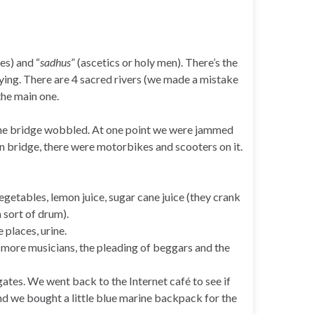
es) and
“
sadhus
”
(ascetics or holy men). There’s the
raying. There are 4 sacred rivers (we made a mistake
 the main one.
the bridge wobbled. At one point we were jammed
n bridge, there were motorbikes and scooters on it.
egetables, lemon juice, sugar cane juice (they crank
a sort of drum).
 places, urine.
r more musicians, the pleading of beggars and the
ates. We went back to the Internet café to see if
nd we bought a little blue marine backpack for the