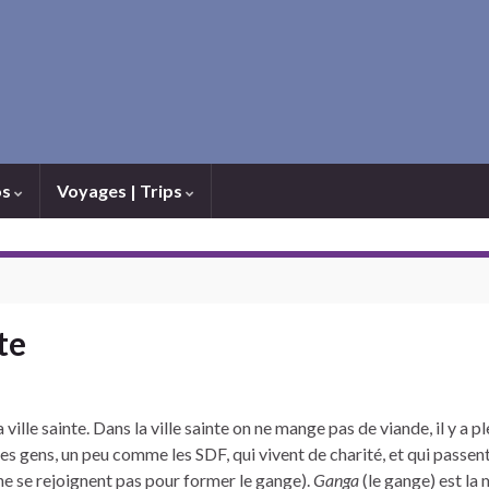
os
Voyages | Trips
te
 ville sainte. Dans la ville sainte on ne mange pas de viande, il y a p
des gens, un peu comme les SDF, qui vivent de charité, et qui passent l
s ne se rejoignent pas pour former le gange).
Ganga
(le gange) est la 