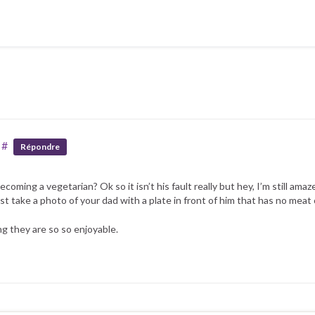
#
Répondre
coming a vegetarian? Ok so it isn’t his fault really but hey, I’m still ama
 take a photo of your dad with a plate in front of him that has no meat o
ng they are so so enjoyable.