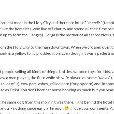
on’t eat meat in the Holy City and there are lots of
“
mandir
”
(templ
t like the homeless, who live off charity and spend all their time p
oin up to form the Ganges).
Ganga
is the mother of all sacred rivers,
from the Holy City to the main downtown. When we crossed over, 
onk in a yellow tunic prodded it on. Even though it was a pedestria
people selling all kinds of things: bottles, wooden toys for kids, v
saw a man playing the flute while his wife played on some “
tablas
” (
(a lot of it), cow pats, ashes, grilled corn (for popcorn) and, in some
oise as Delhi. You don’t hear car horns honking as much but you hea
The same dog from this morning was there, right behind the hotel g
anuts – nothing since early afternoon
. I love your comments. A