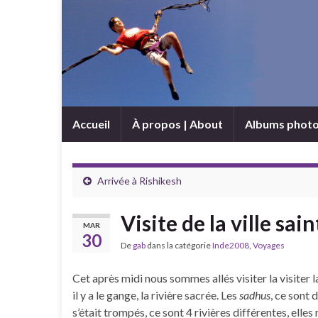
Accueil
À propos | About
Albums phot
Arrivée à Rishikesh
Visite de la ville sain
MAR
30
De
gab
dans la catégorie
Inde2008
,
Voyages
Cet après midi nous sommes allés visiter la visiter la
il y a le gange, la rivière sacrée. Les
sadhus
, ce sont 
s’était trompés, ce sont 4 rivières différentes, elle