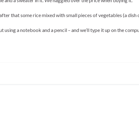
le and a sweater in it. We haggled over the price when buying it.
fter that some rice mixed with small pieces of vegetables (a dish ca
ut using a notebook and a pencil – and we’ll type it up on the com