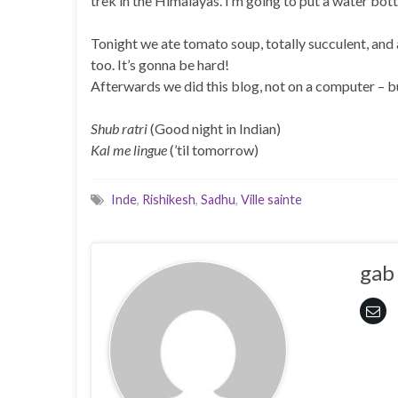
trek in the Himalayas. I’m going to put a water bott
Tonight we ate tomato soup, totally succulent, and a
too. It’s gonna be hard!
Afterwards we did this blog, not on a computer – b
Shub ratri
(Good night in Indian)
Kal me lingue
(’til tomorrow)
Inde
,
Rishikesh
,
Sadhu
,
Ville sainte
gab