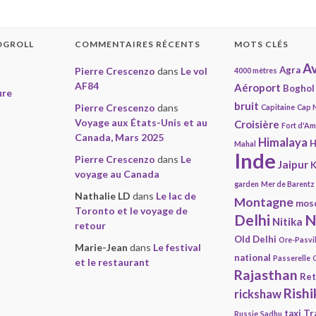
OGROLL
COMMENTAIRES RÉCENTS
MOTS CLÉS
Av
Agra
Pierre Crescenzo
dans
Le vol
4000 mètres
AF84
Aéroport
Boghol
ure
bruit
Pierre Crescenzo
dans
Capitaine
Cap 
Voyage aux États-Unis et au
Croisière
Fort d'A
Canada, Mars 2025
Himalaya
H
Mahal
Inde
Pierre Crescenzo
dans
Le
Jaipur
K
voyage au Canada
garden
Mer de Barentz
Nathalie LD
dans
Le lac de
Montagne
mos
Toronto et le voyage de
Delhi
N
Nitika
retour
Old Delhi
Ore-Pasvi
Marie-Jean
dans
Le festival
national
Passerelle
et le restaurant
Rajasthan
Ret
Rishi
rickshaw
taxi
Tr
Russie
Sadhu