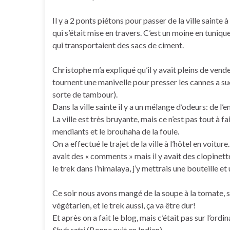
Il y a 2 ponts piétons pour passer de la ville saint
qui s’était mise en travers. C’est un moine en tuniqu
qui transportaient des sacs de ciment.
Christophe m’a expliqué qu’il y avait pleins de vende
tournent une manivelle pour presser les cannes a s
sorte de tambour).
Dans la ville sainte il y a un mélange d’odeurs: de l’
La ville est très bruyante, mais ce n’est pas tout à 
mendiants et le brouhaha de la foule.
On a effectué le trajet de la ville à l’hôtel en voitur
avait des « comments » mais il y avait des clopinett
le trek dans l’himalaya, j’y mettrais une bouteille et 
Ce soir nous avons mangé de la soupe à la tomate, s
végétarien, et le trek aussi, ça va être dur!
Et après on a fait le blog, mais c’était pas sur l’ord
Shub ratri
(Bonne nuit en Indien)