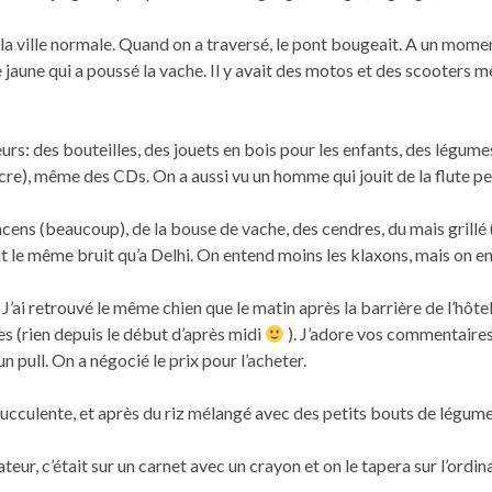
e à la ville normale. Quand on a traversé, le pont bougeait. A un mom
e jaune qui a poussé la vache. Il y avait des motos et des scooters m
urs: des bouteilles, des jouets en bois pour les enfants, des légumes,
ucre), même des CDs. On a aussi vu un homme qui jouit de la flute 
encens (beaucoup), de la bouse de vache, des cendres, du mais grillé (
fait le même bruit qu’a Delhi. On entend moins les klaxons, mais on e
e. J’ai retrouvé le même chien que le matin après la barrière de l’hôte
es (rien depuis le début d’après midi
). J’adore vos commentaires.
un pull. On a négocié le prix pour l’acheter.
ucculente, et après du riz mélangé avec des petits bouts de légumes
inateur, c’était sur un carnet avec un crayon et on le tapera sur l’ordi