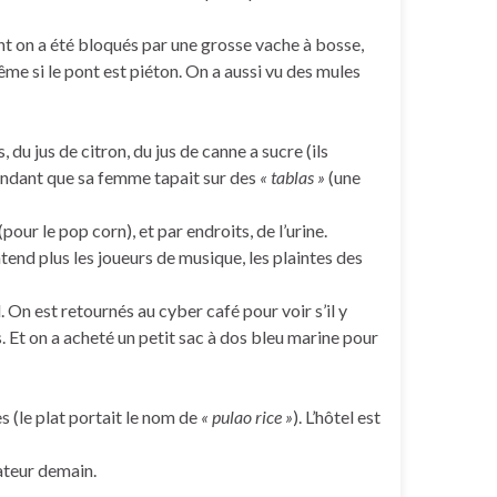
ent on a été bloqués par une grosse vache à bosse,
ême si le pont est piéton. On a aussi vu des mules
 du jus de citron, du jus de canne a sucre (ils
pendant que sa femme tapait sur des
« tablas »
(une
pour le pop corn), et par endroits, de l’urine.
ntend plus les joueurs de musique, les plaintes des
l. On est retournés au cyber café pour voir s’il y
 Et on a acheté un petit sac à dos bleu marine pour
 (le plat portait le nom de
« pulao rice »
). L’hôtel est
nateur demain.