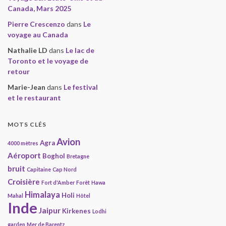
Canada, Mars 2025
Pierre Crescenzo
dans
Le
voyage au Canada
Nathalie LD
dans
Le lac de
Toronto et le voyage de
retour
Marie-Jean
dans
Le festival
et le restaurant
MOTS CLÉS
Avion
Agra
4000 mètres
Aéroport
Boghol
Bretagne
bruit
Capitaine
Cap Nord
Croisière
Fort d'Amber
Forêt
Hawa
Himalaya
Holi
Mahal
Hôtel
Inde
Jaipur
Kirkenes
Lodhi
garden
Mer de Barentz