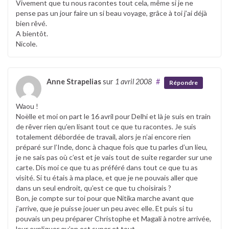
Vivement que tu nous racontes tout cela, même si je ne
pense pas un jour faire un si beau voyage, grâce à toi j’ai déjà
bien rêvé.
A bientôt.
Nicole.
Anne Strapelias
sur
1 avril 2008
#
Répondre
Waou !
Noëlle et moi on part le 16 avril pour Delhi et là je suis en train
de rêver rien qu’en lisant tout ce que tu racontes. Je suis
totalement débordée de travail, alors je n’ai encore rien
préparé sur l’Inde, donc à chaque fois que tu parles d’un lieu,
je ne sais pas où c’est et je vais tout de suite regarder sur une
carte. Dis moi ce que tu as préféré dans tout ce que tu as
visité. Si tu étais à ma place, et que je ne pouvais aller que
dans un seul endroit, qu’est ce que tu choisirais ?
Bon, je compte sur toi pour que Nitika marche avant que
j’arrive, que je puisse jouer un peu avec elle. Et puis si tu
pouvais un peu préparer Christophe et Magali à notre arrivée,
leur expliquer qu’on est super et tout….