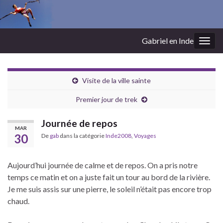
Gabriel en Inde
Togg
navig
Visite de la ville sainte
Premier jour de trek
Journée de repos
MAR
30
De
gab
dans la catégorie
Inde2008
,
Voyages
Aujourd’hui journée de calme et de repos. On a pris notre
temps ce matin et on a juste fait un tour au bord de la rivière.
Je me suis assis sur une pierre, le soleil n’était pas encore trop
chaud.