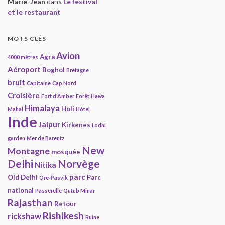
Marie-Jean
dans
Le festival
et le restaurant
MOTS CLÉS
Avion
Agra
4000 mètres
Aéroport
Boghol
Bretagne
bruit
Capitaine
Cap Nord
Croisière
Fort d'Amber
Forêt
Hawa
Himalaya
Holi
Mahal
Hôtel
Inde
Jaipur
Kirkenes
Lodhi
garden
Mer de Barentz
New
Montagne
mosquée
Delhi
Norvège
Nitika
parc
Old Delhi
Parc
Ore-Pasvik
national
Passerelle
Qutub Minar
Rajasthan
Retour
Rishikesh
rickshaw
Ruine