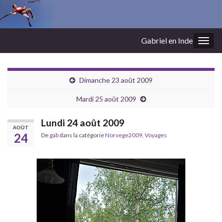
Gabriel en Inde
Togg
navig
Dimanche 23 août 2009
Mardi 25 août 2009
Lundi 24 août 2009
AOÛT
24
De
gab
dans la catégorie
Norvege2009
,
Voyages