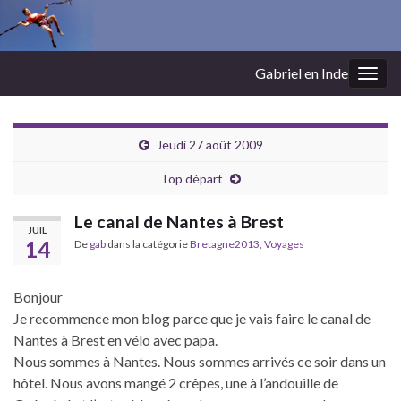
Gabriel en Inde
Togg
navig
Jeudi 27 août 2009
Top départ
Le canal de Nantes à Brest
JUIL
14
De
gab
dans la catégorie
Bretagne2013
,
Voyages
Bonjour
Je recommence mon blog parce que je vais faire le canal de
Nantes à Brest en vélo avec papa.
Nous sommes à Nantes. Nous sommes arrivés ce soir dans un
hôtel. Nous avons mangé 2 crêpes, une à l’andouille de