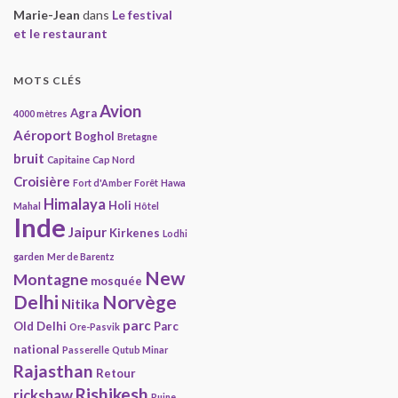
Marie-Jean
dans
Le festival
et le restaurant
MOTS CLÉS
Avion
Agra
4000 mètres
Aéroport
Boghol
Bretagne
bruit
Capitaine
Cap Nord
Croisière
Fort d'Amber
Forêt
Hawa
Himalaya
Holi
Mahal
Hôtel
Inde
Jaipur
Kirkenes
Lodhi
garden
Mer de Barentz
New
Montagne
mosquée
Delhi
Norvège
Nitika
parc
Old Delhi
Parc
Ore-Pasvik
national
Passerelle
Qutub Minar
Rajasthan
Retour
Rishikesh
rickshaw
Ruine