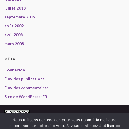
juillet 2013
septembre 2009
août 2009
avril 2008
mars 2008
MÉTA
Connexion
Flux des publications
Flux des commentaires
Site de WordPress-FR
2008-2013 Gabriel en Inde, selon les termes de la
licence
Nous utilisons des cookies pour vous garantir la meilleure
Creative Commons Attribution - Pas d’Utilisation Commerciale - Pas de
expérience sur notre site web. Si vous continuez à utiliser ce
Modification 3.0 non transposé
.