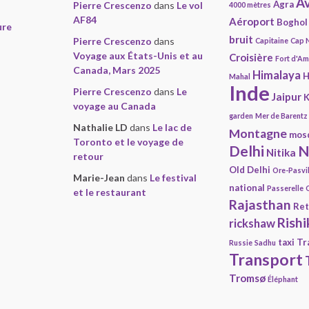
Av
Agra
Pierre Crescenzo
dans
Le vol
4000 mètres
AF84
Aéroport
Boghol
ure
bruit
Pierre Crescenzo
dans
Capitaine
Cap 
Voyage aux États-Unis et au
Croisière
Fort d'A
Canada, Mars 2025
Himalaya
H
Mahal
Inde
Pierre Crescenzo
dans
Le
Jaipur
K
voyage au Canada
garden
Mer de Barentz
Nathalie LD
dans
Le lac de
Montagne
mos
Toronto et le voyage de
Delhi
N
Nitika
retour
Old Delhi
Ore-Pasvi
Marie-Jean
dans
Le festival
national
Passerelle
et le restaurant
Rajasthan
Ret
Rishi
rickshaw
taxi
Tr
Russie
Sadhu
Transport
Tromsø
Éléphant