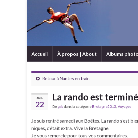
Accueil
À propos | About
Albums phot
Retour à Nantes en train
La rando est termin
JUIL
22
De
gab
dans la catégorie
Bretagne2013
,
Voyages
Je suis rentré samedi aux Boëtes. La rando s’est bi
niques, c’était extra. Vive la Bretagne.
Je vous remercie pour tous vos commentaires.