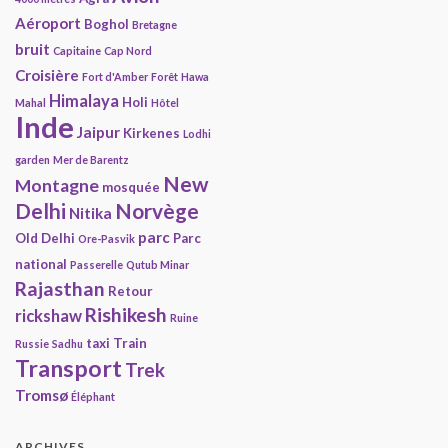
Aéroport
Boghol
Bretagne
bruit
Capitaine
Cap Nord
Croisière
Fort d'Amber
Forêt
Hawa
Himalaya
Holi
Mahal
Hôtel
Inde
Jaipur
Kirkenes
Lodhi
garden
Mer de Barentz
New
Montagne
mosquée
Delhi
Norvège
Nitika
parc
Old Delhi
Parc
Ore-Pasvik
national
Passerelle
Qutub Minar
Rajasthan
Retour
Rishikesh
rickshaw
Ruine
taxi
Train
Russie
Sadhu
Transport
Trek
Tromsø
Éléphant
ARCHIVES