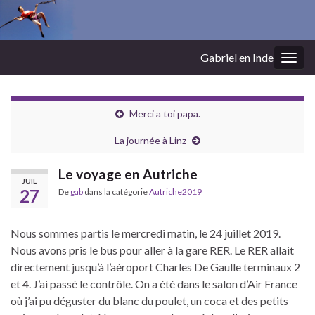
Gabriel en Inde
Togg
navig
Merci a toi papa.
La journée à Linz
Le voyage en Autriche
JUIL
27
De
gab
dans la catégorie
Autriche2019
Nous sommes partis le mercredi matin, le 24 juillet 2019.
Nous avons pris le bus pour aller à la gare RER. Le RER allait
directement jusqu’à l’aéroport Charles De Gaulle terminaux 2
et 4. J’ai passé le contrôle. On a été dans le salon d’Air France
où j’ai pu déguster du blanc du poulet, un coca et des petits