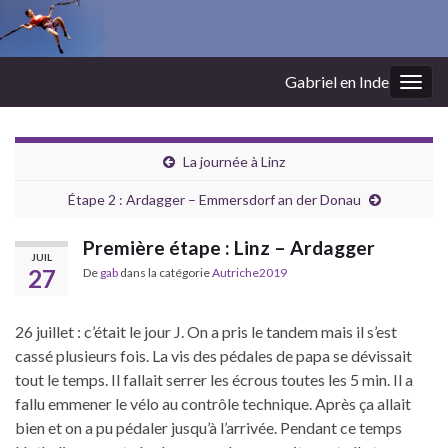
Gabriel en Inde
Togg
navig
La journée à Linz
Étape 2 : Ardagger – Emmersdorf an der Donau
Première étape : Linz – Ardagger
JUIL
27
De
gab
dans la catégorie
Autriche2019
26 juillet : c’était le jour J. On a pris le tandem mais il s’est
cassé plusieurs fois. La vis des pédales de papa se dévissait
tout le temps. Il fallait serrer les écrous toutes les 5 min. Il a
fallu emmener le vélo au contrôle technique. Après ça allait
bien et on a pu pédaler jusqu’à l’arrivée. Pendant ce temps