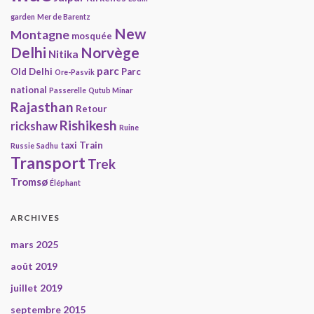
garden
Mer de Barentz
New
Montagne
mosquée
Delhi
Norvège
Nitika
parc
Old Delhi
Parc
Ore-Pasvik
national
Passerelle
Qutub Minar
Rajasthan
Retour
Rishikesh
rickshaw
Ruine
taxi
Train
Russie
Sadhu
Transport
Trek
Tromsø
Éléphant
ARCHIVES
mars 2025
août 2019
juillet 2019
septembre 2015