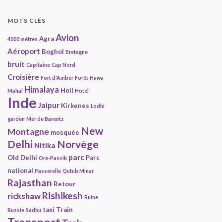
MOTS CLÉS
Avion
Agra
4000 mètres
Aéroport
Boghol
Bretagne
bruit
Capitaine
Cap Nord
Croisière
Fort d'Amber
Forêt
Hawa
Himalaya
Holi
Mahal
Hôtel
Inde
Jaipur
Kirkenes
Lodhi
garden
Mer de Barentz
New
Montagne
mosquée
Delhi
Norvège
Nitika
parc
Old Delhi
Parc
Ore-Pasvik
national
Passerelle
Qutub Minar
Rajasthan
Retour
Rishikesh
rickshaw
Ruine
taxi
Train
Russie
Sadhu