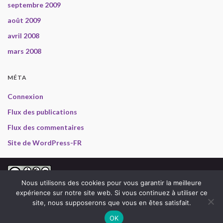
septembre 2009
août 2009
avril 2008
mars 2008
MÉTA
Connexion
Flux des publications
Flux des commentaires
Site de WordPress-FR
2008-2013 Gabriel en Inde, selon les termes de la
licence
Nous utilisons des cookies pour vous garantir la meilleure
Creative Commons Attribution - Pas d’Utilisation Commerciale - Pas de
expérience sur notre site web. Si vous continuez à utiliser ce
Modification 3.0 non transposé
.
site, nous supposerons que vous en êtes satisfait.
Photos :
Dominique Archambault
(sauf mention contraire), Textes : Gabriel (et
occasionnellement Dominique).
OK
Construit avec
par
Thèmes Graphene
.