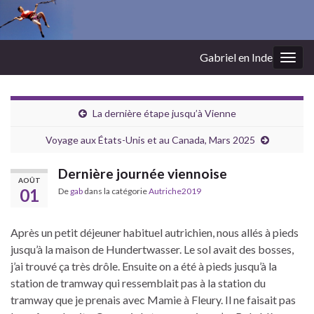
Gabriel en Inde
Togg
navig
La dernière étape jusqu’à Vienne
Voyage aux États-Unis et au Canada, Mars 2025
Dernière journée viennoise
AOÛT
01
De
gab
dans la catégorie
Autriche2019
Après un petit déjeuner habituel autrichien, nous allés à pieds
jusqu’à la maison de Hundertwasser. Le sol avait des bosses,
j’ai trouvé ça très drôle. Ensuite on a été à pieds jusqu’à la
station de tramway qui ressemblait pas à la station du
tramway que je prenais avec Mamie à Fleury. Il ne faisait pas