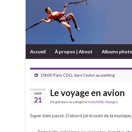
Accueil
À propos | About
Albums phot
10h00 Paris CDG, dans l’avion au parking
Le voyage en avion
MAR
21
De
gab
dans la catégorie
Inde2008
,
Voyages
Super bien passé. D’abord j’ai écouté de la musique
Tarte tatin arlésienne aux poivrons, tomates et