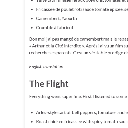
Fricassée de poulet rôti sauce tomate épicée, s
Camembert, Yaourth
Crumble à l’abricot
Bon moi j’ai pas mangé de camembert mais le repas ét
« Arthur et la Cité Interdite ». Après j’ai vu un film
recherche ses parents. C’est un véritable prodige d
English translation
The Flight
Everything went super fine. First I listened to so
Arles-style tart of bell peppers, tomatoes and 
Roast chicken fricassee with spicy tomato sauc