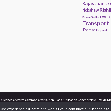
Rajasthan
Ret
Rishi
rickshaw
taxi
Tr
Russie
Sadhu
Transport
Tromsø
Éléphant
 la
licence Creative Commons Attribution - Pas d’Utilisation Commerciale - Pas de Mo
s : Gabriel (et occasionnellement Dominique).
eure expérience sur notre site web. Si vous continuez à utiliser ce sit