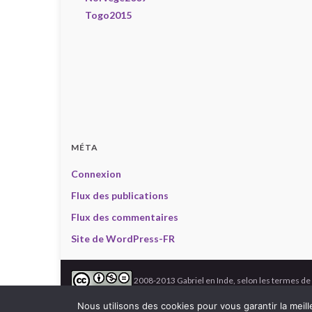
Togo2015
MÉTA
Connexion
Flux des publications
Flux des commentaires
Site de WordPress-FR
2008-2013 Gabriel en Inde, selon les termes de
Photos :
Dominique Archambault
(sauf mention contraire), Texte
Nous utilisons des cookies pour vous garantir la meill
Construit avec
par
Thèmes Graphene
.