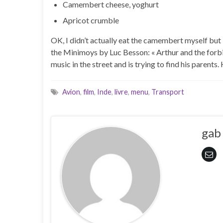
Camembert cheese, yoghurt
Apricot crumble
OK, I didn’t actually eat the camembert myself but it
the Minimoys by Luc Besson: « Arthur and the forbid
music in the street and is trying to find his parents.
Avion
,
film
,
Inde
,
livre
,
menu
,
Transport
gab