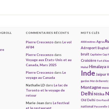
OGROLL
COMMENTAIRES RÉCENTS
MOTS CLÉS
Av
Agra
Pierre Crescenzo
dans
Le vol
4000 mètres
AF84
Aéroport
Boghol
ure
bruit
Pierre Crescenzo
dans
Capitaine
Cap 
Voyage aux États-Unis et au
Croisière
Fort d'A
Canada, Mars 2025
Himalaya
H
Mahal
Inde
Pierre Crescenzo
dans
Le
Jaipur
K
voyage au Canada
garden
Mer de Barentz
Nathalie LD
dans
Le lac de
Montagne
mos
Toronto et le voyage de
Delhi
N
Nitika
retour
Old Delhi
Ore-Pasvi
Marie-Jean
dans
Le festival
national
Passerelle
et le restaurant