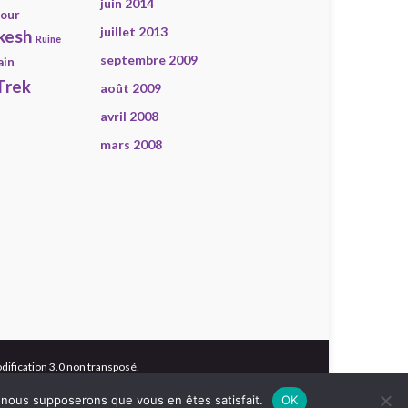
juin 2014
our
juillet 2013
kesh
Ruine
septembre 2009
ain
Trek
août 2009
avril 2008
mars 2008
dification 3.0 non transposé
.
e, nous supposerons que vous en êtes satisfait.
OK