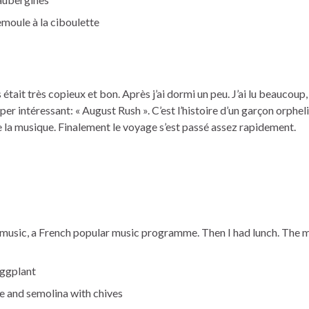
emoule à la ciboulette
ait très copieux et bon. Après j’ai dormi un peu. J’ai lu beaucoup,
 super intéressant: « August Rush ». C’est l’histoire d’un garçon orphe
e la musique. Finalement le voyage s’est passé assez rapidement.
me music, a French popular music programme. Then I had lunch. The 
eggplant
e and semolina with chives