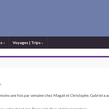
os
Voyages | Trips
s
 au moins une fois par semaine chez Magali et Christophe. Gabriel a a
 saler et poivrer. Recouvrir d’eau et laisser mariner.