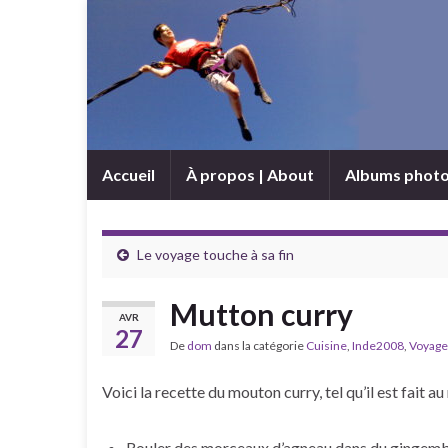
Accueil
À propos | About
Albums phot
Le voyage touche à sa fin
Mutton curry
AVR
27
De
dom
dans la catégorie
Cuisine
,
Inde2008
,
Voyage
Voici la recette du mouton curry, tel qu’il est fait
Rouler des morceaux d’agneau dans du gingembre,