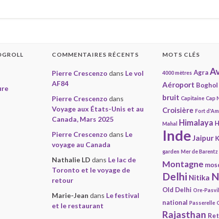
OGROLL
COMMENTAIRES RÉCENTS
MOTS CLÉS
Av
Agra
Pierre Crescenzo
dans
Le vol
4000 mètres
AF84
Aéroport
Boghol
ure
bruit
Pierre Crescenzo
dans
Capitaine
Cap 
Voyage aux États-Unis et au
Croisière
Fort d'A
Canada, Mars 2025
Himalaya
H
Mahal
Inde
Pierre Crescenzo
dans
Le
Jaipur
K
voyage au Canada
garden
Mer de Barentz
Nathalie LD
dans
Le lac de
Montagne
mos
Toronto et le voyage de
Delhi
N
Nitika
retour
Old Delhi
Ore-Pasvi
Marie-Jean
dans
Le festival
national
Passerelle
et le restaurant
Rajasthan
Ret