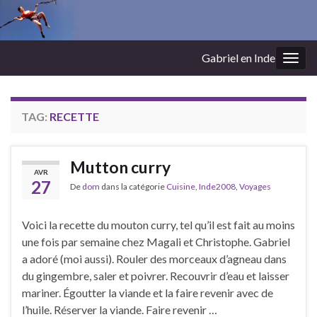
Gabriel en Inde
Togg
navig
TAG:
RECETTE
Mutton curry
AVR
27
De
dom
dans la catégorie
Cuisine
,
Inde2008
,
Voyages
Voici la recette du mouton curry, tel qu’il est fait au moins
une fois par semaine chez Magali et Christophe. Gabriel
a adoré (moi aussi). Rouler des morceaux d’agneau dans
du gingembre, saler et poivrer. Recouvrir d’eau et laisser
mariner. Égoutter la viande et la faire revenir avec de
l’huile. Réserver la viande. Faire revenir …