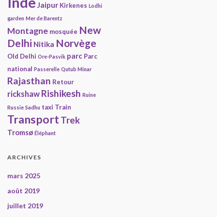
Inde
Jaipur
Kirkenes
Lodhi
garden
Mer de Barentz
New
Montagne
mosquée
Delhi
Norvège
Nitika
parc
Old Delhi
Parc
Ore-Pasvik
national
Passerelle
Qutub Minar
Rajasthan
Retour
Rishikesh
rickshaw
Ruine
taxi
Train
Russie
Sadhu
Transport
Trek
Tromsø
Éléphant
ARCHIVES
mars 2025
août 2019
juillet 2019