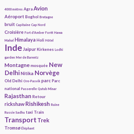
Avion
Agra
4000 mètres
Aéroport
Boghol
Bretagne
bruit
Capitaine
Cap Nord
Croisière
Fort d'Amber
Forêt
Hawa
Himalaya
Holi
Mahal
Hôtel
Inde
Jaipur
Kirkenes
Lodhi
garden
Mer de Barentz
New
Montagne
mosquée
Delhi
Norvège
Nitika
parc
Old Delhi
Parc
Ore-Pasvik
national
Passerelle
Qutub Minar
Rajasthan
Retour
Rishikesh
rickshaw
Ruine
taxi
Train
Russie
Sadhu
Transport
Trek
Tromsø
Éléphant