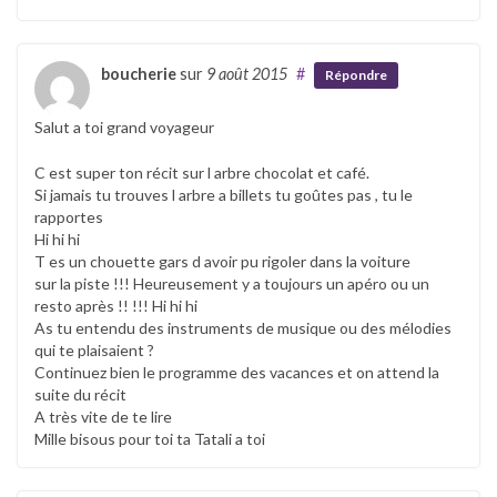
boucherie
sur
9 août 2015
#
Répondre
Salut a toi grand voyageur
C est super ton récit sur l arbre chocolat et café.
Si jamais tu trouves l arbre a billets tu goûtes pas , tu le
rapportes
Hi hi hi
T es un chouette gars d avoir pu rigoler dans la voiture
sur la piste !!! Heureusement y a toujours un apéro ou un
resto après !! !!! Hi hi hi
As tu entendu des instruments de musique ou des mélodies
qui te plaisaient ?
Continuez bien le programme des vacances et on attend la
suite du récit
A très vite de te lire
Mille bisous pour toi ta Tatali a toi