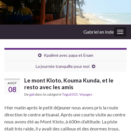
Gabriel en Inde
Togg
navig
Kpalimé avec papa et Enam
La journée tranquille pour moi
Le mont Kloto, Kouma Kunda, et le
AOÛT
resto avec les amis
08
De
gab
dans la catégorie
Togo2015
,
Voyages
Hier matin après le petit déjeuner nous avons pris la route
direction le centre artisanal. Après une courte visite au centre
nous avons été au Mont Kloto, à 600m d’altitude. La piste
était très raide, il y avait des cailloux et des énormes trous,