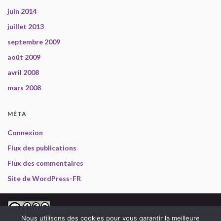
juin 2014
juillet 2013
septembre 2009
août 2009
avril 2008
mars 2008
MÉTA
Connexion
Flux des publications
Flux des commentaires
Site de WordPress-FR
2008-2013 Gabriel en Inde, selon les termes de la
licence
Nous utilisons des cookies pour vous garantir la meilleure
Creative Commons Attribution - Pas d’Utilisation Commerciale - Pas de