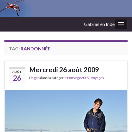
Gabriel en Inde
Togg
navig
TAG:
RANDONNÉE
Mercredi 26 août 2009
AOÛT
26
De
gab
dans la catégorie
Norvege2009
,
Voyages