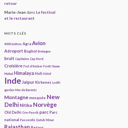
retour
Marie-Jean
dans
Le festival
et le restaurant
MOTS CLÉS
Avion
Agra
4000 mètres
Aéroport
Boghol
Bretagne
bruit
Capitaine
Cap Nord
Croisière
Fort d'Amber
Forêt
Hawa
Himalaya
Holi
Mahal
Hôtel
Inde
Jaipur
Kirkenes
Lodhi
garden
Mer de Barentz
New
Montagne
mosquée
Delhi
Norvège
Nitika
parc
Old Delhi
Parc
Ore-Pasvik
national
Passerelle
Qutub Minar
Rajasthan
Retour