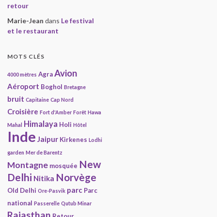
retour
Marie-Jean
dans
Le festival
et le restaurant
MOTS CLÉS
Avion
Agra
4000 mètres
Aéroport
Boghol
Bretagne
bruit
Capitaine
Cap Nord
Croisière
Fort d'Amber
Forêt
Hawa
Himalaya
Holi
Mahal
Hôtel
Inde
Jaipur
Kirkenes
Lodhi
garden
Mer de Barentz
New
Montagne
mosquée
Delhi
Norvège
Nitika
parc
Old Delhi
Parc
Ore-Pasvik
national
Passerelle
Qutub Minar
Rajasthan
Retour