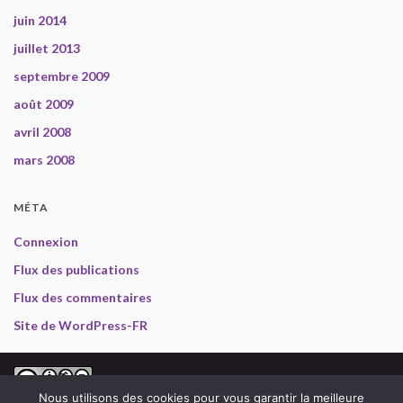
juin 2014
juillet 2013
septembre 2009
août 2009
avril 2008
mars 2008
MÉTA
Connexion
Flux des publications
Flux des commentaires
Site de WordPress-FR
2008-2013 Gabriel en Inde, selon les termes de la
licence
Nous utilisons des cookies pour vous garantir la meilleure
Creative Commons Attribution - Pas d’Utilisation Commerciale - Pas de