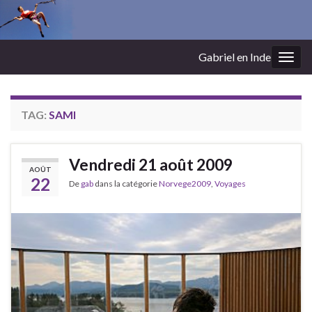
Gabriel en Inde
Togg
navig
TAG:
SAMI
Vendredi 21 août 2009
AOÛT
22
De
gab
dans la catégorie
Norvege2009
,
Voyages