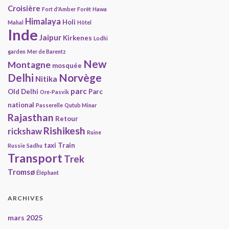
Croisière
Fort d'Amber
Forêt
Hawa
Himalaya
Holi
Mahal
Hôtel
Inde
Jaipur
Kirkenes
Lodhi
garden
Mer de Barentz
New
Montagne
mosquée
Delhi
Norvège
Nitika
parc
Old Delhi
Parc
Ore-Pasvik
national
Passerelle
Qutub Minar
Rajasthan
Retour
Rishikesh
rickshaw
Ruine
taxi
Train
Russie
Sadhu
Transport
Trek
Tromsø
Éléphant
ARCHIVES
mars 2025