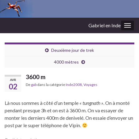
Gabriel en Inde
Togg
navig
Deuxième jour de trek
4000 mètres
3600 m
AVR
02
De
gab
dans la catégorie
Inde2008
,
Voyages
Là nous sommes à côté d’un temple
« tungnath »
. On à monté
pendant presque 3h et on est à 3600 m. On va essayer de
monter les derniers 400m de denivelé. On essaie d’envoyer un
post par le super téléphone de Vipin.